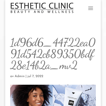
1d96d6_44722ea0
91d542cb89350bdf
28e14b2a_mv2
av
Admin
|
jul 7, 2022