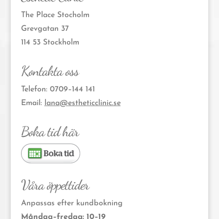
The Place Stocholm
Grevgatan 37
114 53 Stockholm
Kontakta oss
Telefon: 0709–144 141
Email:
lana@estheticclinic.se
Boka tid här
Våra öppettider
Anpassas efter kundbokning
Måndag–fredag: 10–19